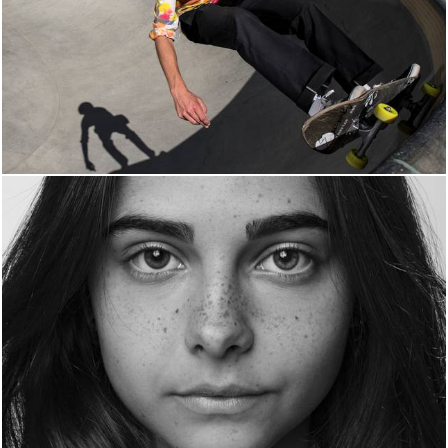
301
777