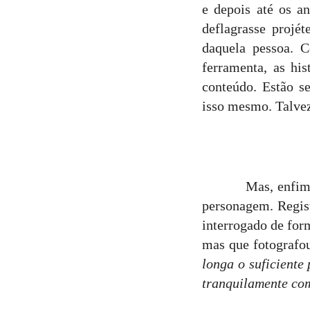
e depois até os a
deflagrasse projét
daquela pessoa. C
ferramenta, as hi
conteúdo. Estão se
isso mesmo. Talvez
Mas, enfim, prefi
personagem. Regis
interrogado de form
mas que fotografou
longa o suficiente
tranquilamente com