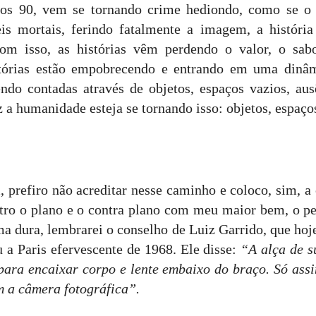
nos 90, vem se tornando crime hediondo, como se o
eis mortais, ferindo fatalmente a imagem, a históri
om isso, as histórias vêm perdendo o valor, o sa
stórias estão empobrecendo e entrando em uma dinâ
ndo contadas através de objetos, espaços vazios, aus
 a humanidade esteja se tornando isso: objetos, espaços
ro não acreditar nesse caminho e coloco, sim, a 
tro o plano e o contra plano com meu maior bem, o pe
a dura, lembrarei o conselho de Luiz Garrido, que hoje
 a Paris efervescente de 1968. Ele disse:
“A alça de s
 para encaixar corpo e lente embaixo do braço. Só ass
 a câmera fotográfica”.