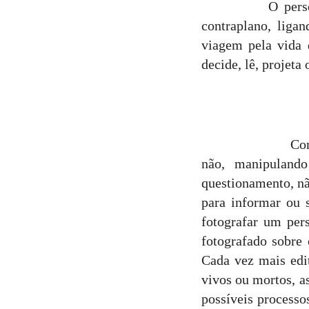
O personagem do
contraplano, liga
viagem pela vida 
decide, lê, projeta
Como buscar 
não, manipulan
questionamento, nã
para informar ou 
fotografar um per
fotografado sobre 
Cada vez mais edi
vivos ou mortos, a
possíveis processo