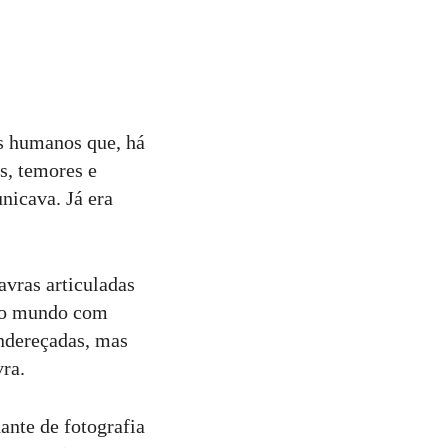
es humanos que, há
s, temores e
nicava. Já era
avras articuladas
 o mundo com
endereçadas, mas
vra.
ante de fotografia