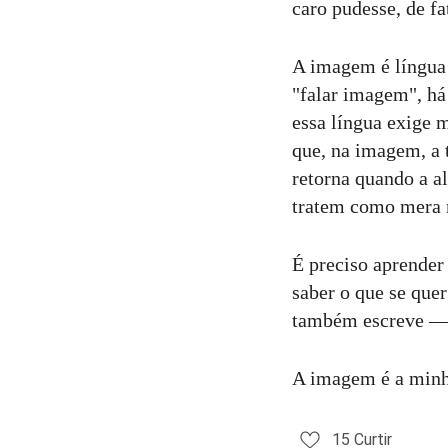
caro pudesse, de f
A imagem é língua 
"falar imagem", há
essa língua exige m
que, na imagem, a t
retorna quando a al
tratem como mera 
É preciso aprender
saber o que se quer
também escreve — e
A imagem é a minha
15
Curtir