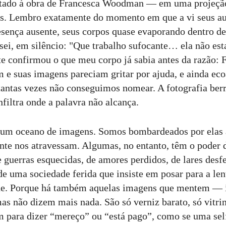
ntado à obra de Francesca Woodman — em uma projeção
s. Lembro exatamente do momento em que a vi seus aut
esença ausente, seus corpos quase evaporando dentro d
sei, em silêncio: "Que trabalho sufocante… ela não es
nte confirmou o que meu corpo já sabia antes da razão: 
 e suas imagens pareciam gritar por ajuda, e ainda ec
tantas vezes não conseguimos nomear. A fotografia berr
nfiltra onde a palavra não alcança.
um oceano de imagens. Somos bombardeados por elas a
te nos atravessam. Algumas, no entanto, têm o poder d
 guerras esquecidas, de amores perdidos, de lares desfe
 de uma sociedade ferida que insiste em posar para a len
de. Porque há também aquelas imagens que mentem —
s não dizem mais nada. São só verniz barato, só vitrine
 para dizer “mereço” ou “está pago”, como se uma sel