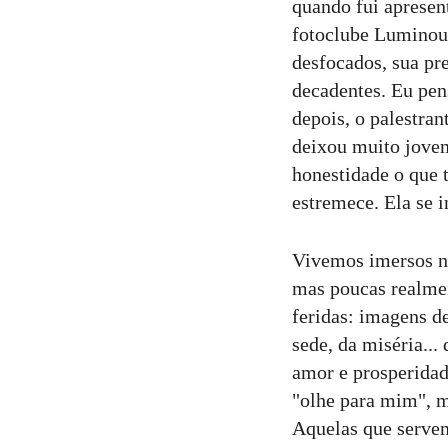
quando fui aprese
fotoclube Luminou
desfocados, sua pr
decadentes. Eu pen
depois, o palestra
deixou muito jovem
honestidade o que 
estremece. Ela se i
Vivemos imersos n
mas poucas realmen
feridas: imagens de
sede, da miséria...
amor e prosperida
"olhe para mim", ma
Aquelas que servem