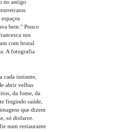
 no antigo
orretratos
e espaços
tava bem." Pouco
Francesca nos
oam com brutal
a. A fotografia
 cada instante,
e abrir velhas
itos, da fome, da
te fingindo saúde,
 imagens que dizem
, só disfarce.
fie num restaurante